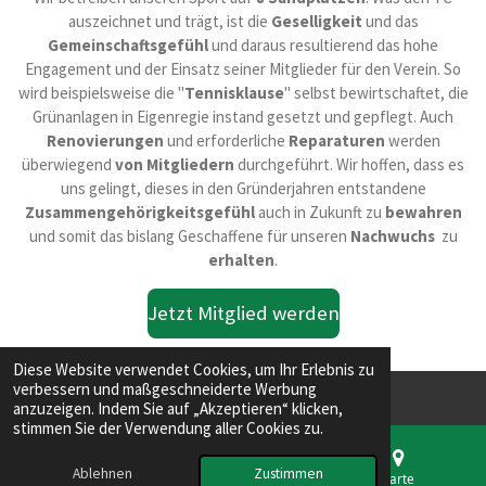
o
r
auszeichnet und trägt, ist die
Geselligkeit
und das
k
a
Gemeinschaftsgefühl
und daraus resultierend das hohe
m
Engagement und der Einsatz seiner Mitglieder für den Verein. So
wird beispielsweise die "
Tennisklause
" selbst bewirtschaftet, die
Grünanlagen in Eigenregie instand gesetzt und gepflegt. Auch
Renovierungen
und erforderliche
Reparaturen
werden
überwiegend
von Mitgliedern
durchgeführt. Wir hoffen, dass es
uns gelingt, dieses in den Gründerjahren entstandene
Zusammengehörigkeitsgefühl
auch in Zukunft zu
bewahren
und somit das bislang Geschaffene für unseren
Nachwuchs
zu
erhalten
.
Jetzt Mitglied werden
Diese Website verwendet Cookies, um Ihr Erlebnis zu
verbessern und maßgeschneiderte Werbung
anzuzeigen. Indem Sie auf „Akzeptieren“ klicken,
Impressum
stimmen Sie der Verwendung aller Cookies zu.
Ablehnen
Zustimmen
E-Mail
Telefon
Karte